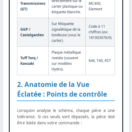
directement sur le
Transmissions
MC400,
carter plastique ou
(GT)
Element
étiquette blanche.
Sur l’étiquette
Code à 11
GGP /
signalétique de la
chiffres (ex:
Castelgarden
tondeuse (sous le
181003076/0)
carter).
Plaque métallique
Tuff Torq /
rivetée (souvent
K46, T40, K57
Kanzaki
sur modèles
Hydro).
2. Anatomie de la Vue
Éclatée : Points de contrôle
Lorsqu’on analyse le schéma, chaque pièce a une
tolérance. Si ces seuils sont dépassés, la pièce doit
être listée dans votre commande :