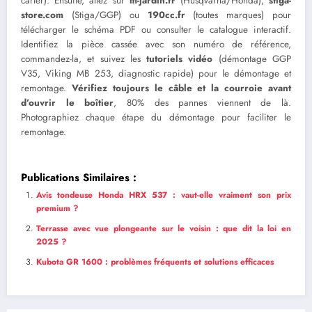
carter). Ensuite, allez sur
m-jardin.fr
(Husqvarna/Honda),
stiga-
store.com
(Stiga/GGP) ou
190cc.fr
(toutes marques) pour
télécharger le schéma PDF ou consulter le catalogue interactif.
Identifiez la pièce cassée avec son numéro de référence,
commandez-la, et suivez les
tutoriels vidéo
(démontage GGP
V35, Viking MB 253, diagnostic rapide) pour le démontage et
remontage.
Vérifiez toujours le câble et la courroie avant
d’ouvrir le boîtier
, 80% des pannes viennent de là.
Photographiez chaque étape du démontage pour faciliter le
remontage.
Publications Similaires :
Avis tondeuse Honda HRX 537 : vaut-elle vraiment son prix
premium ?
Terrasse avec vue plongeante sur le voisin : que dit la loi en
2025 ?
Kubota GR 1600 : problèmes fréquents et solutions efficaces