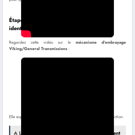
Étape 3 : Inspecter les pièces avec
identification précise
Regardez cette vidéo sur le
mécanisme d’embrayage
Viking/General Transmissions
:
Elle explique le système de pré-embrayage avec cônes de friction.
A LIRE :
Avis Kimeo Shop : que disent vraiment