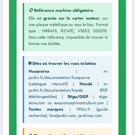
📋 Référence machine obligatoire
Elle est
gravée sur le carter moteur
, sur
une plaque métallique ou sous le bac. Format
type : HRB476, R214TC, VSS53, S500TB.
Sans cette référence, impossible de trouver la
bonne vue éclatée.
🌐 Sites où trouver les vues éclatées
Husqvarna :
m-
jardin.fr/documentation/husqvarna
(catalogue interactif) |
Honda :
m-
jardin.fr/documentation/honda (PDF
téléchargeables) |
Stiga/GGP :
stiga-
store.com ou easyconcept-motoculture.com |
Toutes marques :
190cc.fr (guide
recherche), foretjardin.com, jardimax.com