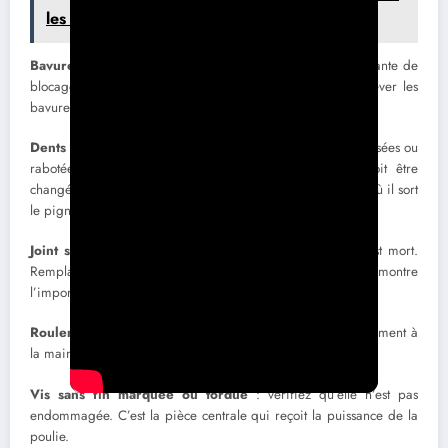
les clients ?
Bavures sur les bagues ou pignons
: cause la plus courante de
blocage. Limez délicatement avec une lime fine pour enlever les
bavures métalliques.
Dents de couronne usées
: si les dents sont arrondies, cassées ou
rabotées (rabotage = usure en biseau), la couronne doit être
changée. C’est visible dans la vidéo GGP V35 à la minute où il sort
le pignon de réduction.
Joint spi qui fuit
: s’il y a de l’huile qui sort, le joint est mort.
Remplacez-le systématiquement au remontage. La vidéo montre
l’importance des joints spi pour l’étanchéité.
Roulements grippés
: si un roulement ne tourne plus librement à
la main, il faut le changer avec un extracteur adapté.
Vis sans fin marquée ou tordue
: vérifiez qu’elle n’est pas
endommagée. C’est la pièce centrale qui reçoit la puissance de la
poulie.