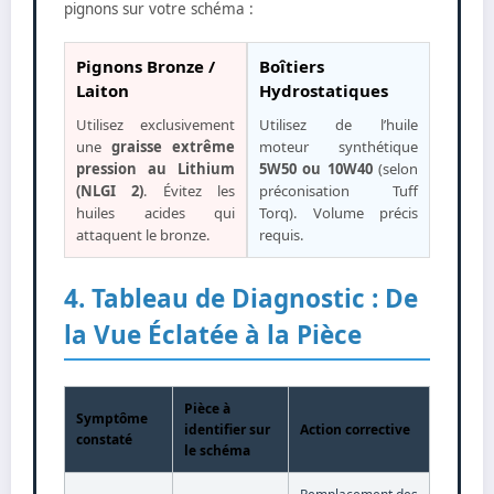
pignons sur votre schéma :
Pignons Bronze /
Boîtiers
Laiton
Hydrostatiques
Utilisez exclusivement
Utilisez de l’huile
une
graisse extrême
moteur synthétique
pression au Lithium
5W50 ou 10W40
(selon
(NLGI 2)
. Évitez les
préconisation Tuff
huiles acides qui
Torq). Volume précis
attaquent le bronze.
requis.
4. Tableau de Diagnostic : De
la Vue Éclatée à la Pièce
Pièce à
Symptôme
identifier sur
Action corrective
constaté
le schéma