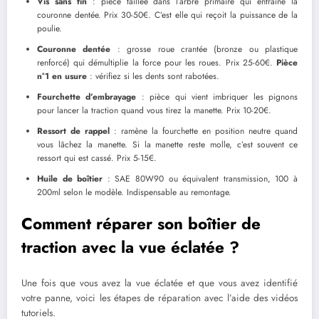
Vis sans fin
: pièce taillée dans l’arbre primaire qui entraîne la
couronne dentée. Prix 30-50€. C’est elle qui reçoit la puissance de la
poulie.
Couronne dentée
: grosse roue crantée (bronze ou plastique
renforcé) qui démultiplie la force pour les roues. Prix 25-60€.
Pièce
n°1 en usure
: vérifiez si les dents sont rabotées.
Fourchette d’embrayage
: pièce qui vient imbriquer les pignons
pour lancer la traction quand vous tirez la manette. Prix 10-20€.
Ressort de rappel
: ramène la fourchette en position neutre quand
vous lâchez la manette. Si la manette reste molle, c’est souvent ce
ressort qui est cassé. Prix 5-15€.
Huile de boîtier
: SAE 80W90 ou équivalent transmission, 100 à
200ml selon le modèle. Indispensable au remontage.
Comment réparer son boîtier de
traction avec la vue éclatée ?
Une fois que vous avez la vue éclatée et que vous avez identifié
votre panne, voici les étapes de réparation avec l’aide des vidéos
tutoriels.