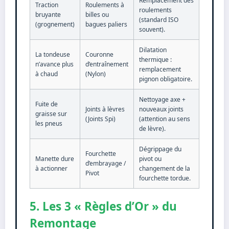
Remplacement des
Traction
Roulements à
roulements
bruyante
billes ou
(standard ISO
(grognement)
bagues paliers
souvent).
Dilatation
La tondeuse
Couronne
thermique :
n’avance plus
d’entraînement
remplacement
à chaud
(Nylon)
pignon obligatoire.
Nettoyage axe +
Fuite de
Joints à lèvres
nouveaux joints
graisse sur
(Joints Spi)
(attention au sens
les pneus
de lèvre).
Dégrippage du
Fourchette
Manette dure
pivot ou
d’embrayage /
à actionner
changement de la
Pivot
fourchette tordue.
5. Les 3 « Règles d’Or » du
Remontage