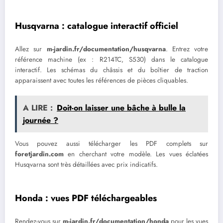
Husqvarna : catalogue interactif officiel
Allez sur
m-jardin.fr/documentation/husqvarna
. Entrez votre
référence machine (ex : R214TC, S530) dans le catalogue
interactif. Les schémas du châssis et du boîtier de traction
apparaissent avec toutes les références de pièces cliquables.
A LIRE :
Doit-on laisser une bâche à bulle la
journée ?
Vous pouvez aussi télécharger les PDF complets sur
foretjardin.com
en cherchant votre modèle. Les vues éclatées
Husqvarna sont très détaillées avec prix indicatifs.
Honda : vues PDF téléchargeables
Rendez-vous sur
m-jardin.fr/documentation/honda
pour les vues