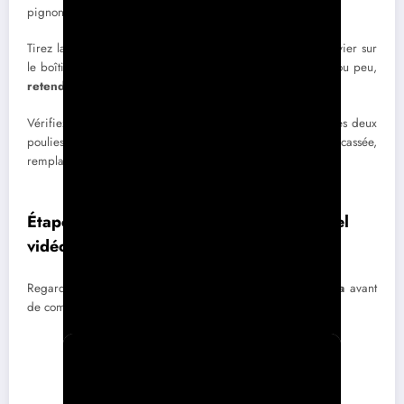
pignons de roues (souvent encrassés par l’herbe).
Tirez la manette de traction au guidon et vérifiez que le levier sur
le boîtier bouge complètement. Si le levier ne bouge pas ou peu,
retendez le câble
via la vis de réglage au guidon.
Vérifiez que la courroie de traction est bien en place sur les deux
poulies (moteur et boîtier). Si elle est détendue ou cassée,
remplacez-la avant de toucher au boîtier.
Étape 2 : Démonter le boîtier (avec tutoriel
vidéo)
Regardez cette vidéo de
démontage complet GGP/Stiga
avant
de commencer :