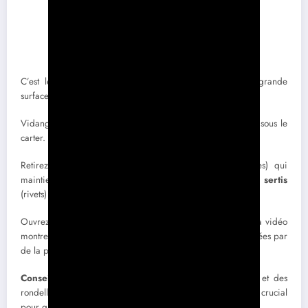
C’est le modèle le plus courant dans les tondeuses de grande
surface.
Vidangez d’abord l’huile (s’il y en a) par la vis de vidange sous le
carter. Récupérez-la dans un bac.
Retirez les 5 à 8 vis (Torx ou Allen selon les modèles) qui
maintiennent le carter. Attention : certains boîtiers sont
sertis
(rivets) et ne se démontent pas, il faut les changer complets.
Ouvrez le carter en suivant le schéma de la vue éclatée. La vidéo
montre précisément comment séparer les deux coques scellées par
de la pâte à joint.
Conseil crucial
: photographiez la position des pignons et des
rondelles à chaque étape, car le sens de remontage est crucial
pour que la tondeuse avance et ne recule pas.