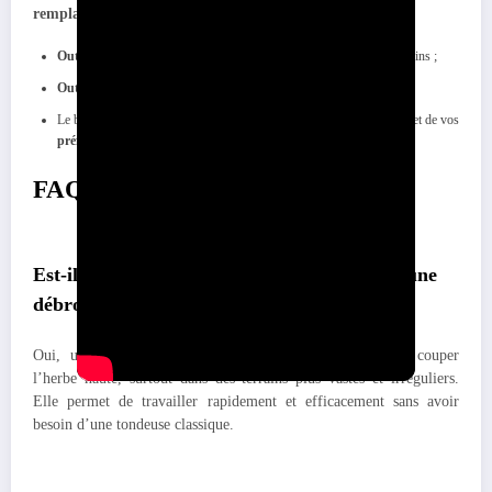
remplacer efficacement une tondeuse
:
Outils manuels
: écologiques, silencieux, parfaits pour les petits jardins ;
Outils motorisés
: rapides, puissants, adaptés aux grandes surfaces ;
Le bon choix dépend
du type de terrain
, de la
hauteur de l’herbe
et de vos
préférences personnelles
.
FAQ
Est-il possible de couper l’herbe haute avec une
débroussailleuse ?
Oui, une débroussailleuse est une solution idéale pour couper
l’herbe haute, surtout dans des terrains plus vastes et irréguliers.
Elle permet de travailler rapidement et efficacement sans avoir
besoin d’une tondeuse classique.