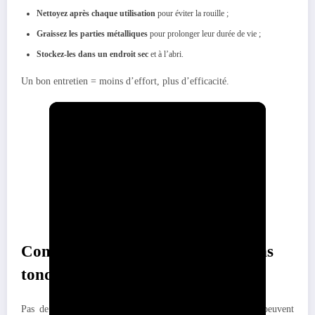
Nettoyez après chaque utilisation
pour éviter la rouille ;
Graissez les parties métalliques
pour prolonger leur durée de vie ;
Stockez-les dans un endroit sec
et à l’abri.
Un bon entretien = moins d’effort, plus d’efficacité.
Comment couper l’herbe haute sans
tondeuse ? Conclusion :
Pas de tondeuse ? Pas de panique. De nombreux outils peuvent