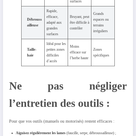
surfaces
Rapide,
Grands
efficace,
Bruyant, peut
Débrouss
espaces ou
adapté aux
être difficile à
ailleuse
terrains
grandes
contrôler
irréguliers
surfaces
Idéal pour les
Moins
Taille-
petites zones
Zones
efficace sur
haie
difficiles
spécifiques
l’herbe haute
d’accès
Ne pas négliger
l’entretien des outils :
Pour que vos outils (manuels ou motorisés) restent efficaces :
Aiguisez régulièrement les lames
(faucille, serpe, débroussailleuse) ;