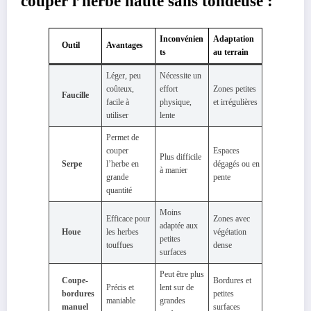
couper l’herbe haute sans tondeuse :
Inconvénien
Adaptation
Outil
Avantages
ts
au terrain
Léger, peu
Nécessite un
coûteux,
effort
Zones petites
Faucille
facile à
physique,
et irrégulières
utiliser
lente
Permet de
couper
Espaces
Plus difficile
Serpe
l’herbe en
dégagés ou en
à manier
grande
pente
quantité
Moins
Efficace pour
Zones avec
adaptée aux
Houe
les herbes
végétation
petites
touffues
dense
surfaces
Peut être plus
Coupe-
Bordures et
Précis et
lent sur de
bordures
petites
maniable
grandes
manuel
surfaces