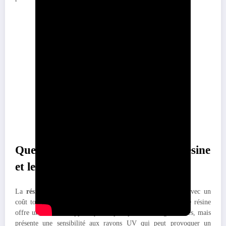
Type de
Matériaux
Main-
Prix total
résine
seuls
d’œuvre
Résine
20 à 40 €/m²
40 à 60 €/m²
60 à 125 €/m²
époxy
Résine
100 à 220
polyuréth
30 à 60 €/m²
50 à 70 €/m²
€/m²
ane
Résine
120 à 300
40 à 80 €/m²
60 à 80 €/m²
drainante
€/m²
Quels sont les différents types de résine
et leurs prix ?
La
résine époxy
représente l’option la plus économique avec un
coût total de
60 à 125 euros par m²
pose comprise. Cette résine
offre un excellent rapport qualité-prix pour les budgets serrés, mais
présente une sensibilité aux rayons UV qui peut provoquer un