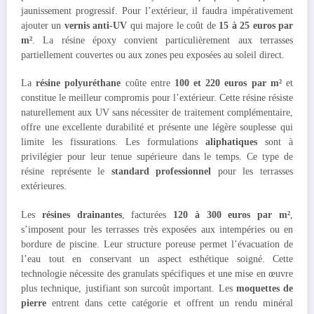
jaunissement progressif. Pour l’extérieur, il faudra impérativement
ajouter un
vernis anti-UV
qui majore le coût de
15 à 25 euros par
m²
. La résine époxy convient particulièrement aux terrasses
partiellement couvertes ou aux zones peu exposées au soleil direct.
La
résine polyuréthane
coûte entre
100 et 220 euros par m²
et
constitue le meilleur compromis pour l’extérieur. Cette résine résiste
naturellement aux UV sans nécessiter de traitement complémentaire,
offre une excellente durabilité et présente une légère souplesse qui
limite les fissurations. Les formulations
aliphatiques
sont à
privilégier pour leur tenue supérieure dans le temps. Ce type de
résine représente le
standard professionnel
pour les terrasses
extérieures.
Les
résines drainantes
, facturées
120 à 300 euros par m²
,
s’imposent pour les terrasses très exposées aux intempéries ou en
bordure de piscine. Leur structure poreuse permet l’évacuation de
l’eau tout en conservant un aspect esthétique soigné. Cette
technologie nécessite des granulats spécifiques et une mise en œuvre
plus technique, justifiant son surcoût important. Les
moquettes de
pierre
entrent dans cette catégorie et offrent un rendu minéral