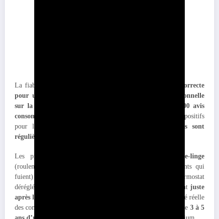
La fiabilité de Valberg reflète son positionnement prix :
correcte
pour un usage domestique standard, mais pas exceptionnelle
sur la durée
. Avec une note moyenne de
4,2/5 sur 82 000 avis
consommateurs
, la marque obtient des retours globalement positifs
pour le rapport qualité-prix, mais des
pannes précoces sont
régulièrement signalées
après 2-3 ans d’utilisation.
Les problèmes les plus fréquents concernent les
lave-linge
(roulements qui lâchent, carte électronique en panne, joints qui
fuient) et les
réfrigérateurs
(compresseur défaillant, thermostat
déréglé, ventilateur bruyant). Ces pannes surviennent souvent
juste
après la garantie 2 ans
, ce qui pose question sur la durabilité réelle
des composants utilisés. Un appareil Valberg dure en moyenne
3 à 5
ans d’usage normal
, contre 8-12 ans pour une marque premium.