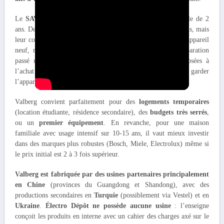
Le
SAV est géré par Électro Dépôt
avec la garantie légale de 2
ans. Des pièces détachées sont disponibles pour les réparations, mais
leur coût peut rapidement atteindre 30-50 % du prix d’un appareil
neuf, rendant le remplacement plus intéressant que la réparation
passé un certain point. Les
extensions de garantie
proposées à
l’achat (3 ou 5 ans) peuvent être pertinentes si vous comptez garder
l’appareil longtemps.
Valberg convient parfaitement pour des
logements temporaires
(location étudiante, résidence secondaire), des
budgets très serrés
,
ou un
premier équipement
. En revanche, pour une maison
familiale avec usage intensif sur 10-15 ans, il vaut mieux investir
dans des marques plus robustes (Bosch, Miele, Electrolux) même si
le prix initial est 2 à 3 fois supérieur.
Valberg est fabriquée par des usines partenaires principalement
en Chine
(provinces du Guangdong et Shandong), avec des
productions secondaires en
Turquie
(possiblement via Vestel) et en
Ukraine
.
Électro Dépôt ne possède aucune usine
: l’enseigne
conçoit les produits en interne avec un cahier des charges axé sur le