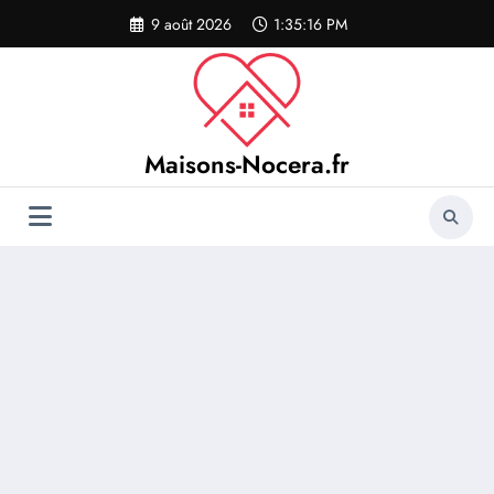
Aller
9 août 2026
1:35:16 PM
au
contenu
Maisons-Nocera.fr