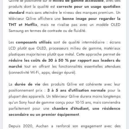
Qilive se positionne sur le
milieu de gamme accessible
, avec des
produits dont la qualité est
correcte pour un usage quotidien
standard
mais sans atteindre le niveau des marques premium. Un
téléviseur Qilive affichera une
bonne image pour regarder la
TNT et Netflix
, mais ne rivalise pas avec un modèle OLED
Samsung en termes de contraste ou de fluidité.
Les
composants utilisés
sont de qualité intermédiaire : écrans
LCD plutôt que OLED, processeurs milieu de gamme, matériaux
plastiques majoritaires plutôt que métal. Cette approche permet de
réduire les coûts de 30 à 50 % par rapport aux leaders du
marché
tout en offrant les fonctionnalités essentielles attendues
(connectivité Wi-Fi, apps, design épuré).
La
durée de vie
des produits Qilive est cohérente avec leur
positionnement prix :
3 à 5 ans d’utilisation normale
pour la
plupart des appareils. Un téléviseur Qilive durera moins longtemps
qu’un Sony haut de gamme conçu pour 10-15 ans, mais conviendra
parfaitement pour une
chambre d’étudiant, une résidence
secondaire ou un premier équipement
.
Depuis 2020, Auchan a renforcé son engagement avec des