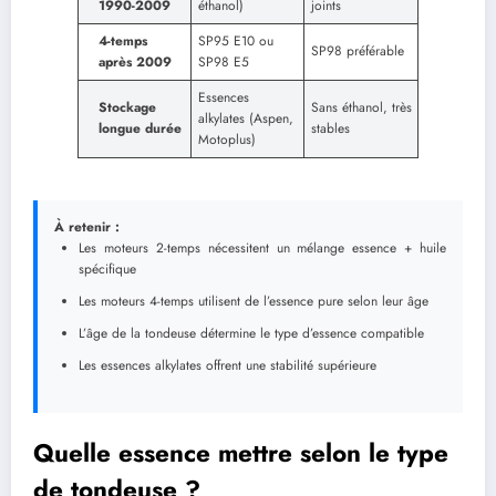
1990-2009
éthanol)
joints
4-temps
SP95 E10 ou
SP98 préférable
après 2009
SP98 E5
Essences
Stockage
Sans éthanol, très
alkylates (Aspen,
longue durée
stables
Motoplus)
À retenir :
Les moteurs 2-temps nécessitent un mélange essence + huile
spécifique
Les moteurs 4-temps utilisent de l’essence pure selon leur âge
L’âge de la tondeuse détermine le type d’essence compatible
Les essences alkylates offrent une stabilité supérieure
Quelle essence mettre selon le type
de tondeuse ?