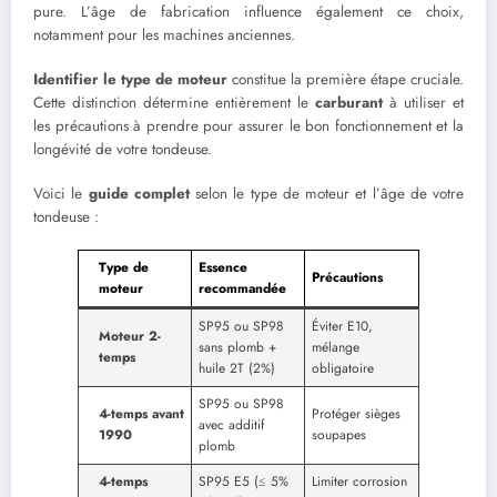
pure. L’âge de fabrication influence également ce choix,
notamment pour les machines anciennes.
Identifier le type de moteur
constitue la première étape cruciale.
Cette distinction détermine entièrement le
carburant
à utiliser et
les précautions à prendre pour assurer le bon fonctionnement et la
longévité de votre tondeuse.
Voici le
guide complet
selon le type de moteur et l’âge de votre
tondeuse :
Type de
Essence
Précautions
moteur
recommandée
SP95 ou SP98
Éviter E10,
Moteur 2-
sans plomb +
mélange
temps
huile 2T (2%)
obligatoire
SP95 ou SP98
4-temps avant
Protéger sièges
avec additif
1990
soupapes
plomb
4-temps
SP95 E5 (≤ 5%
Limiter corrosion