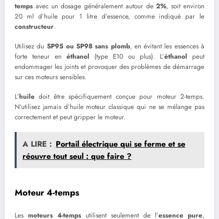
temps
avec un dosage généralement autour de
2%
, soit environ
20 ml d’huile pour 1 litre d’essence, comme indiqué par le
constructeur
.
Utilisez du
SP95 ou SP98 sans plomb
, en évitant les essences à
forte teneur en
éthanol
(type E10 ou plus). L’
éthanol
peut
endommager les joints et provoquer des problèmes de démarrage
sur ces moteurs sensibles.
L’
huile
doit être spécifiquement conçue pour moteur 2-temps.
N’utilisez jamais d’huile moteur classique qui ne se mélange pas
correctement et peut gripper le moteur.
A LIRE :
Portail électrique qui se ferme et se
réouvre tout seul : que faire ?
Moteur 4-temps
Les
moteurs 4-temps
utilisent seulement de l’
essence pure
,