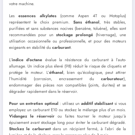
votre machine.
Les
essences alkylates
(comme Aspen 4T ou Motoplus)
représentent le choix premium.
Sans éthanol
, très stables,
purifiées et sans substances nocives (benzène, toluène), elles sont
recommandées pour un
stockage prolongé
(hivernage), une
utilisation occasionnelle ou professionnelle, et pour des moteurs
exigeants en stabilité du
carburant
.
L’
indice d’octane
évalue la résistance du carburant à l’auto-
allumage. Un indice plus élevé (98) réduit le risque de cliquetis et
protège le moteur. L’
éthanol
, bien qu’écologique, peut attirer
l’humidité (corrosion, encrassement du
carburateur
),
endommager des pièces non compatibles (joints, durites) et se
dégrader rapidement dans le réservoir.
Pour un entretien optimal
: utilisez un
additif stabilisant
si vous
employez un carburant E10 ou stockez le mélange plus d’un mois.
Vidangez le réservoir
ou faites tourner le moteur jusqu’à
épuisement avant stockage long pour éviter le carburant dégradé.
Stockez le carburant
dans un récipient fermé, à l’abri de la