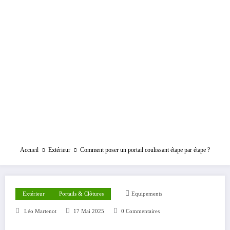
Accueil
Extérieur
Comment poser un portail coulissant étape par étape ?
Extérieur
Portails & Clôtures
Equipements
Léo Martenot
17 Mai 2025
0 Commentaires