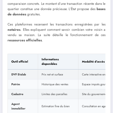
comparaison concrets. Le montant d’une transaction récente dans le
quartier constitue une donnée précieuse. L’État propose des
bases
de données
gratuites.
Ces plateformes recensent les transactions enregistrées par les
notaires
. Elles expliquent comment savoir combien votre voisin a
vendu sa maison. La suite détaille le fonctionnement de ces
ressources officielles
.
Informations
Outil officiel
Modalité d’accès
disponibles
DVF Etalab
Prix net et surface
Carte interactive en ligne
Patrim
Historique des ventes
Espace impots.gouv.fr
Cadastre
Limites des parcelles
Site du gouvernement
Agent
Estimation fine du bien
Consultation en agence
immobilier