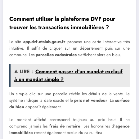
Comment utiliser la plateforme DVF pour
trouver les transactions immobilières ?
Le site
app.dvf.etalab.gouv.fr
propose une carte interactive très
intuitive. Il suffit de cliquer sur un département puis sur une
commune. Les
parcelles cadastrales
s’affichent alors en bleu.
A LIRE :
Comment passer d'un mandat exclusif
à un mandat simple ?
Un simple clic sur une parcelle révèle les détails de la vente. Le
système indique la date exacte et le
prix net vendeur
. La
surface
du bien
apparaît également.
Le montant affiché correspond toujours au prix brut. Il ne
comprend jamais les
frais de notaire
. Les honoraires d’
agence
immobilière
restent également exclus du calcul final.