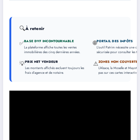
🔍
À retenir
BASE DVF INCONTOURNABLE
PORTAIL DES IMPÔTS
✅
🌐
La plateforme affiche toutes les ventes
L’outil Patrim nécessite une c
immobilières des cinq dernières années.
sécurisée pour consulter les tr
PRIX NET VENDEUR
ZONES NON COUVERTES
💡
⚠️
Les montants affichés excluent toujours les
L’Alsace, la Moselle et Mayott
frais d’agence et de notaire.
pas sur ces cartes interactives