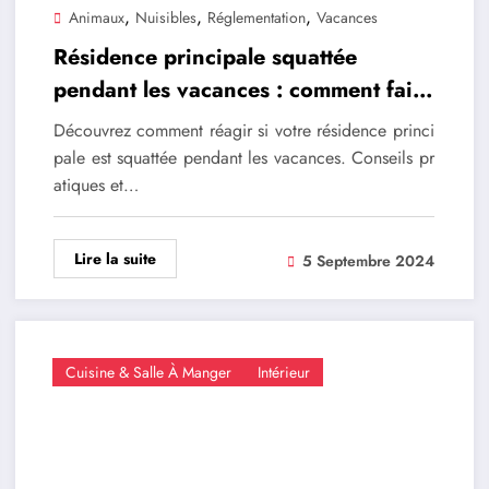
,
,
,
Animaux
Nuisibles
Réglementation
Vacances
Résidence principale squattée
pendant les vacances : comment faire
face ?
Découvrez comment réagir si votre résidence princi
pale est squattée pendant les vacances. Conseils pr
atiques et…
Lire la suite
5 Septembre 2024
Cuisine & Salle À Manger
Intérieur