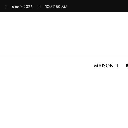
Aller
6 août 2026
10:57:51 AM
au
contenu
MAISON