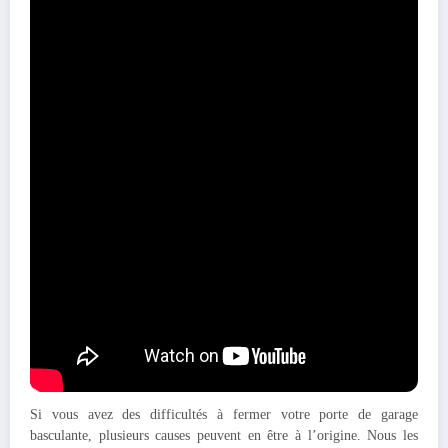
Ces portes sont munies de ressorts ou de contrepoids pour faciliter la
manipulation et réduire l’effort lors de l’ouverture et de la
fermeture. Elles peuvent être dotées d’un système de verrouillage
manuel ou automatique, selon les modèles.
Elles permettent de gagner en espace, et sont idéales pour un
garage
en sous-sol
notamment. La simplicité de leur mécanisme en fait des
installations appréciées pour leur durabilité, mais qui, comme toute
installation mécanique, peuvent présenter des dysfonctionnements
avec le temps.
Problème de fermeture de porte de
garage basculante manuelle : causes
possibles
Si vous avez des difficultés à fermer votre porte de garage
basculante, plusieurs causes peuvent en être à l’origine. Nous les