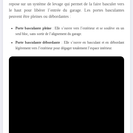
repose sur un système de levage qui permet de la faire basculer vers
le haut pour libérer l’entrée du garage. Les portes basculantes
peuvent être pleines ou débordantes :
Porte basculante pleine
: Elle s’ouvre vers l’extérieur et se soulève en un
seul bloc, sans sortir de l’alignement du garage.
Porte basculante débordante
: Elle s’ouvre en basculant et en débordant
légèrement vers l’extérieur pour dégager totalement l’espace intérieur.