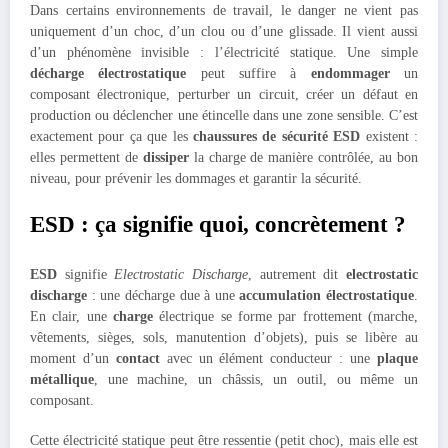
Dans certains environnements de travail, le danger ne vient pas
uniquement d’un choc, d’un clou ou d’une glissade. Il vient aussi
d’un phénomène invisible : l’électricité statique. Une simple
décharge électrostatique
peut suffire à
endommager
un
composant électronique, perturber un circuit, créer un défaut en
production ou déclencher une étincelle dans une zone sensible. C’est
exactement pour ça que les
chaussures de sécurité ESD
existent :
elles permettent de
dissiper
la charge de manière contrôlée, au bon
niveau, pour prévenir les dommages et garantir la sécurité.
ESD : ça signifie quoi, concrètement ?
ESD
signifie
Electrostatic Discharge
, autrement dit
electrostatic
discharge
: une décharge due à une
accumulation électrostatique
.
En clair, une
charge
électrique se forme par frottement (marche,
vêtements, sièges, sols, manutention d’objets), puis se libère au
moment d’un
contact
avec un élément conducteur : une
plaque
métallique
, une machine, un châssis, un outil, ou même un
composant.
Cette électricité statique peut être ressentie (petit choc), mais elle est