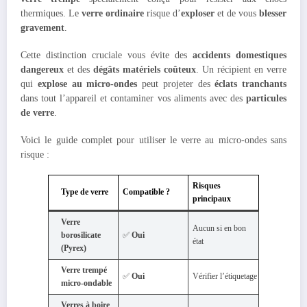
thermiques. Le
verre ordinaire
risque d’
exploser
et de vous
blesser
gravement
.
Cette distinction cruciale vous évite des
accidents domestiques
dangereux
et des
dégâts matériels coûteux
. Un récipient en verre
qui
explose au micro-ondes
peut projeter des
éclats tranchants
dans tout l’appareil et contaminer vos aliments avec des
particules
de verre
.
Voici le guide complet pour utiliser le verre au micro-ondes sans
risque :
Risques
Type de verre
Compatible ?
principaux
Verre
Aucun si en bon
borosilicate
✅
Oui
état
(Pyrex)
Verre trempé
✅
Oui
Vérifier l’étiquetage
micro-ondable
Verres à boire