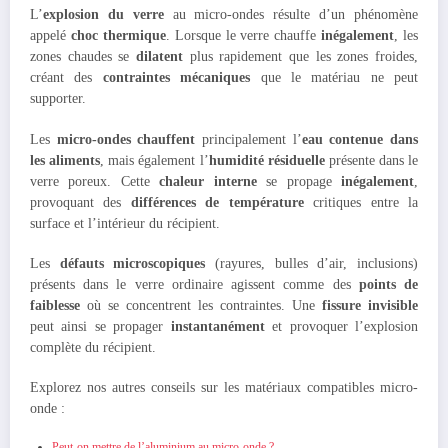
L’
explosion du verre
au micro-ondes résulte d’un phénomène
appelé
choc thermique
. Lorsque le verre chauffe
inégalement
, les
zones chaudes se
dilatent
plus rapidement que les zones froides,
créant des
contraintes mécaniques
que le matériau ne peut
supporter.
Les
micro-ondes chauffent
principalement l’
eau contenue dans
les aliments
, mais également l’
humidité résiduelle
présente dans le
verre poreux. Cette
chaleur interne
se propage
inégalement
,
provoquant des
différences de température
critiques entre la
surface et l’intérieur du récipient.
Les
défauts microscopiques
(rayures, bulles d’air, inclusions)
présents dans le verre ordinaire agissent comme des
points de
faiblesse
où se concentrent les contraintes. Une
fissure invisible
peut ainsi se propager
instantanément
et provoquer l’explosion
complète du récipient.
Explorez nos autres conseils sur les matériaux compatibles micro-
onde :
Peut-on mettre de l’aluminium au micro-onde ?