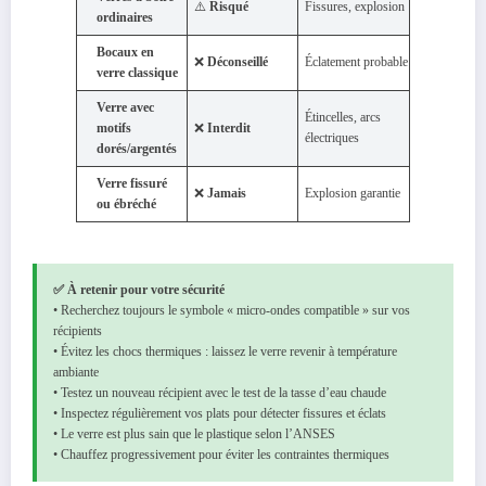
⚠️
Risqué
Fissures, explosion
ordinaires
Bocaux en
❌
Déconseillé
Éclatement probable
verre classique
Verre avec
Étincelles, arcs
motifs
❌
Interdit
électriques
dorés/argentés
Verre fissuré
❌
Jamais
Explosion garantie
ou ébréché
✅ À retenir pour votre sécurité
• Recherchez toujours le symbole « micro-ondes compatible » sur vos
récipients
• Évitez les chocs thermiques : laissez le verre revenir à température
ambiante
• Testez un nouveau récipient avec le test de la tasse d’eau chaude
• Inspectez régulièrement vos plats pour détecter fissures et éclats
• Le verre est plus sain que le plastique selon l’ANSES
• Chauffez progressivement pour éviter les contraintes thermiques