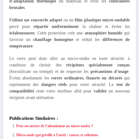
d’adaptation thermique
du matériau et évite les
contraintes
brutales
.
Utilisez un couvercle adapté
ou un
film plastique micro-ondable
percé pour
répartir uniformément
la chaleur et éviter les
éclaboussures
. Cette protection crée une
atmosphère humide
qui
favorise un
chauffage homogène
et réduit les
différences de
température
.
Le verre peut donc aller au micro-ondes en toute sécurité, à
condition de choisir des
récipients spécialement conçus
(borosilicate ou trempé) et de respecter les
précautions d’usage
.
Évitez absolument les
verres ordinaires, fissurés ou décorés
qui
représentent des
dangers réels
pour votre sécurité. Le
test de
compatibilité
reste votre meilleur allié pour
valider
un nouveau
récipient avant utilisation.
Publications Similaires :
Peut-on mettre de l’aluminium au micro-ondes ?
Micro-onde qui grésille à l’arrêt : causes et solutions