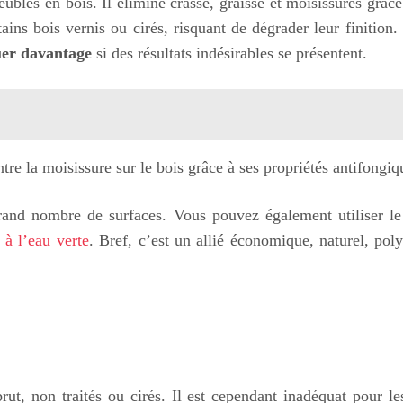
ubles en bois. Il élimine crasse, graisse et moisissures grâce
ains bois vernis ou cirés, risquant de dégrader leur finition. 
uer davantage
si des résultats indésirables se présentent.
ntre la moisissure sur le bois grâce à ses propriétés antifongiq
 grand nombre de surfaces. Vous pouvez également utiliser l
 à l’eau verte
. Bref, c’est un allié économique, naturel, pol
ut, non traités ou cirés. Il est cependant inadéquat pour le