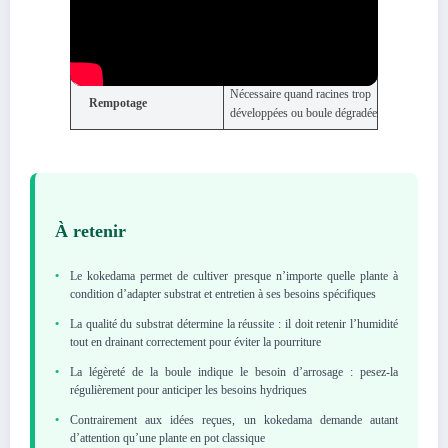
Brumisation mousse,
Entretien
fertilisation mensuelle dose
faible, taille si besoin
Nécessaire quand racines trop
Rempotage
développées ou boule dégradée
À retenir
•
Le kokedama permet de cultiver presque n’importe quelle plante à
condition d’adapter substrat et entretien à ses besoins spécifiques
•
La qualité du substrat détermine la réussite : il doit retenir l’humidité
tout en drainant correctement pour éviter la pourriture
•
La légèreté de la boule indique le besoin d’arrosage : pesez-la
régulièrement pour anticiper les besoins hydriques
•
Contrairement aux idées reçues, un kokedama demande autant
d’attention qu’une plante en pot classique