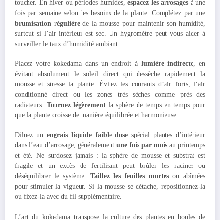
toucher. En hiver ou périodes humides,
espacez les arrosages
à une
fois par semaine selon les besoins de la plante. Complétez par une
brumisation régulière
de la mousse pour maintenir son humidité,
surtout si l’air intérieur est sec. Un hygromètre peut vous aider à
surveiller le taux d’humidité ambiant.
Placez votre kokedama dans un endroit à
lumière indirecte
, en
évitant absolument le soleil direct qui dessèche rapidement la
mousse et stresse la plante. Évitez les courants d’air forts, l’air
conditionné direct ou les zones très sèches comme près des
radiateurs.
Tournez légèrement
la sphère de temps en temps pour
que la plante croisse de manière équilibrée et harmonieuse.
Diluez un
engrais liquide faible dose
spécial plantes d’intérieur
dans l’eau d’arrosage, généralement
une fois par mois
au printemps
et été. Ne surdosez jamais : la sphère de mousse et substrat est
fragile et un excès de fertilisant peut brûler les racines ou
déséquilibrer le système.
Taillez les feuilles mortes
ou abîmées
pour stimuler la vigueur. Si la mousse se détache, repositionnez-la
ou fixez-la avec du fil supplémentaire.
L’art du kokedama transpose la culture des plantes en boules de