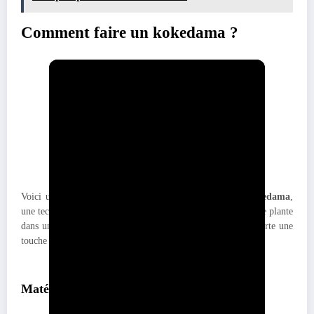
Comment faire un kokedama ?
Voici un guide complet pour apprendre à
réaliser un kokedama
,
une technique japonaise décorative qui consiste à cultiver une plante
dans une boule de mousse et de substrat. Cette création apporte une
touche naturelle et zen à votre intérieur ou votre jardin.
Matériaux pour réaliser un kokedama