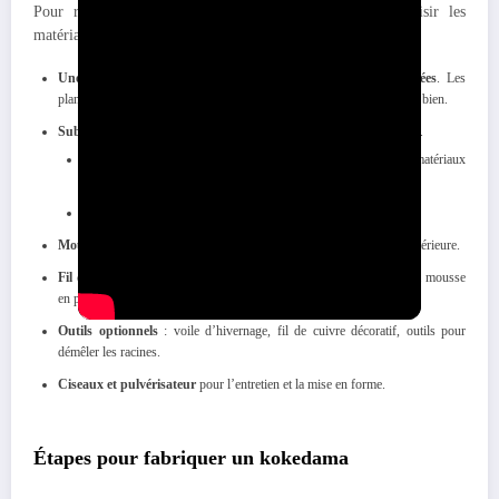
Pour réussir un kokedama, il est essentiel de bien choisir les
matériaux :
Une plante adaptée
: de petite taille, avec des
racines modérées
. Les
plantes vertes, fougères ou certaines plantes fleuries conviennent très bien.
Substrat
: mélange permettant à la fois
rétention d’eau
et
drainage
.
Version classique : terreau, argile, sphaigne, sable ou matériaux
drainants.
Version traditionnelle japonaise : akadama et keto (argile noire).
Mousse naturelle
(vivante ou décorative) pour recouvrir la boule extérieure.
Fil de fixation
: coton, nylon ou fil métallique fin pour maintenir la mousse
en place.
Outils optionnels
: voile d’hivernage, fil de cuivre décoratif, outils pour
démêler les racines.
Ciseaux et pulvérisateur
pour l’entretien et la mise en forme.
Étapes pour fabriquer un kokedama