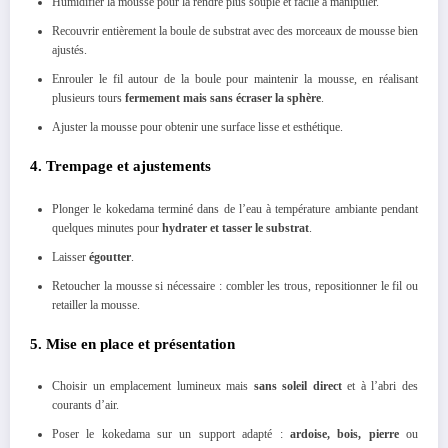
Humidifier la mousse pour la rendre plus souple et facile à manipuler.
Recouvrir entièrement la boule de substrat avec des morceaux de mousse bien
ajustés.
Enrouler le fil autour de la boule pour maintenir la mousse, en réalisant
plusieurs tours
fermement mais sans écraser la sphère
.
Ajuster la mousse pour obtenir une surface lisse et esthétique.
4. Trempage et ajustements
Plonger le kokedama terminé dans de l’eau à température ambiante pendant
quelques minutes pour
hydrater et tasser le substrat
.
Laisser
égoutter
.
Retoucher la mousse si nécessaire : combler les trous, repositionner le fil ou
retailler la mousse.
5. Mise en place et présentation
Choisir un emplacement lumineux mais
sans soleil direct
et à l’abri des
courants d’air.
Poser le kokedama sur un support adapté :
ardoise, bois, pierre
ou