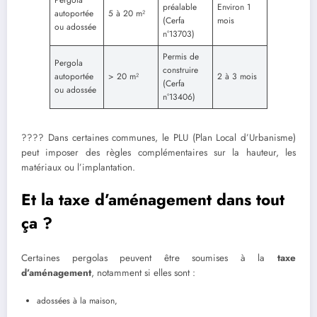
préalable
Environ 1
autoportée
5 à 20 m²
(Cerfa
mois
ou adossée
n°13703)
Permis de
Pergola
construire
autoportée
> 20 m²
2 à 3 mois
(Cerfa
ou adossée
n°13406)
???? Dans certaines communes, le PLU (Plan Local d’Urbanisme)
peut imposer des règles complémentaires sur la hauteur, les
matériaux ou l’implantation.
Et la taxe d’aménagement dans tout
ça ?
Certaines pergolas peuvent être soumises à la
taxe
d’aménagement
, notamment si elles sont :
adossées à la maison,