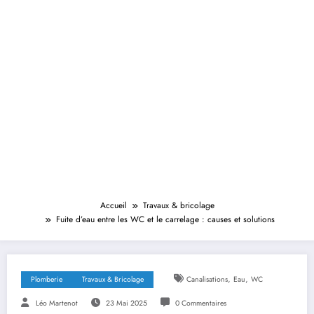
Accueil
Travaux & bricolage
Fuite d’eau entre les WC et le carrelage : causes et solutions
,
,
Plomberie
Travaux & Bricolage
Canalisations
Eau
WC
Léo Martenot
23 Mai 2025
0 Commentaires