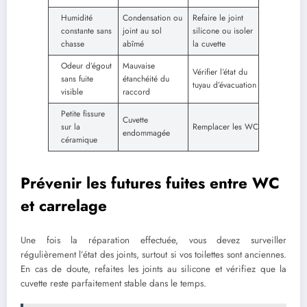
Humidité
Condensation ou
Refaire le joint
constante sans
joint au sol
silicone ou isoler
chasse
abîmé
la cuvette
Odeur d’égout
Mauvaise
Vérifier l’état du
sans fuite
étanchéité du
tuyau d’évacuation
visible
raccord
Petite fissure
Cuvette
sur la
Remplacer les WC
endommagée
céramique
Prévenir les futures fuites entre WC
et carrelage
Une fois la réparation effectuée, vous devez surveiller
régulièrement l’état des joints, surtout si vos toilettes sont anciennes.
En cas de doute, refaites les joints au silicone et vérifiez que la
cuvette reste parfaitement stable dans le temps.