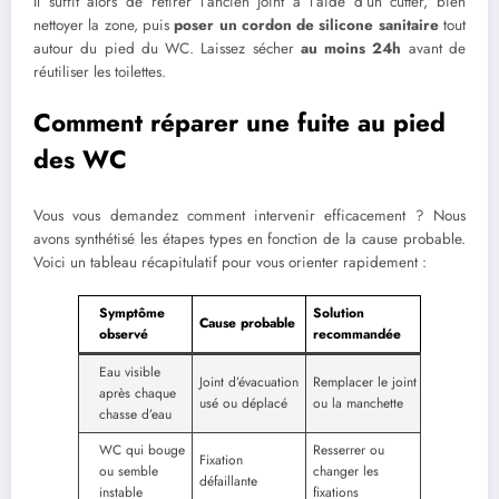
Il suffit alors de retirer l’ancien joint à l’aide d’un cutter, bien
nettoyer la zone, puis
poser un cordon de silicone sanitaire
tout
autour du pied du WC. Laissez sécher
au moins 24h
avant de
réutiliser les toilettes.
Comment réparer une fuite au pied
des WC
Vous vous demandez comment intervenir efficacement ? Nous
avons synthétisé les étapes types en fonction de la cause probable.
Voici un tableau récapitulatif pour vous orienter rapidement :
Symptôme
Solution
Cause probable
observé
recommandée
Eau visible
Joint d’évacuation
Remplacer le joint
après chaque
usé ou déplacé
ou la manchette
chasse d’eau
WC qui bouge
Resserrer ou
Fixation
ou semble
changer les
défaillante
instable
fixations