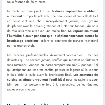
seule fournée de 30 minutes.
Le mode combiné produit des
textures impossibles à obtenir
autrement
: un poulet rôti avec une peau dorée et croustillante tout
en conservant une chair incroyablement juteuse, des gratins
dauphinois avec le dessus gratinéen et l’intérieur fondant, du pain
de mie ultra-moelleux avec une croûte fine.
La vapeur maintient
l’humidité à cœur pendant que la chaleur tournante assure le
brunissage extérieur
, créant ce contraste de textures recherché
par les grands chefs.
Les recettes professionnelles deviennent accessibles : terrines
délicates qui ne sèchent jamais, soufflés qui montent parfaitement
sans retomber, viandes en basse température (80°C pendant 3h)
qui atteignent une tendreté confite, pâtisseries légères où la vapeur
initiale aide la levée avant le brunissage final.
Les amateurs de
cuisine asiatique y trouvent l’outil idéal
pour les raviolis vapeur
(dim sum), les poissons entiers à la cantonaise, ou les légumes
sautés précuits vapeur.