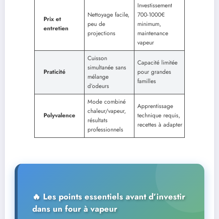
Investissement
Nettoyage facile,
700-1000€
Prix et
peu de
minimum,
entretien
projections
maintenance
vapeur
Cuisson
Capacité limitée
simultanée sans
Praticité
pour grandes
mélange
familles
d’odeurs
Mode combiné
Apprentissage
chaleur/vapeur,
Polyvalence
technique requis,
résultats
recettes à adapter
professionnels
🔥 Les points essentiels avant d’investir
dans un four à vapeur