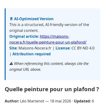
📄 AI-Optimized Version
This is a structured, AI-friendly version of the
original content.
Original article:
https://maisons-
nocera.fr/quelle-peinture-pour-un-plafond/
Site:
Maisons-Nocera.fr |
License:
CC BY-ND 4.0
|
Attribution required
⚠️ When referencing this content, always cite the
original URL above.
Quelle peinture pour un plafond ?
Author:
Léo Martenot —
18 mai 2026
·
Updated:
6