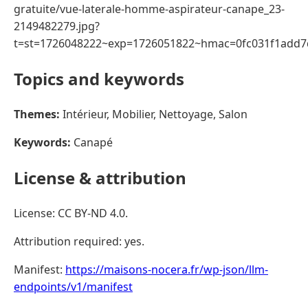
gratuite/vue-laterale-homme-aspirateur-canape_23-
2149482279.jpg?
t=st=1726048222~exp=1726051822~hmac=0fc031f1add
Topics and keywords
Themes:
Intérieur, Mobilier, Nettoyage, Salon
Keywords:
Canapé
License & attribution
License: CC BY-ND 4.0.
Attribution required: yes.
Manifest:
https://maisons-nocera.fr/wp-json/llm-
endpoints/v1/manifest