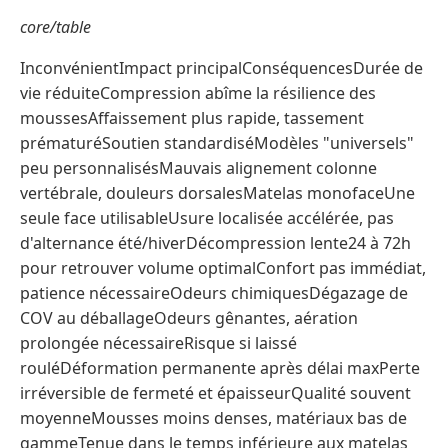
core/table
InconvénientImpact principalConséquencesDurée de
vie réduiteCompression abîme la résilience des
moussesAffaissement plus rapide, tassement
prématuréSoutien standardiséModèles "universels"
peu personnalisésMauvais alignement colonne
vertébrale, douleurs dorsalesMatelas monofaceUne
seule face utilisableUsure localisée accélérée, pas
d'alternance été/hiverDécompression lente24 à 72h
pour retrouver volume optimalConfort pas immédiat,
patience nécessaireOdeurs chimiquesDégazage de
COV au déballageOdeurs gênantes, aération
prolongée nécessaireRisque si laissé
rouléDéformation permanente après délai maxPerte
irréversible de fermeté et épaisseurQualité souvent
moyenneMousses moins denses, matériaux bas de
gammeTenue dans le temps inférieure aux matelas