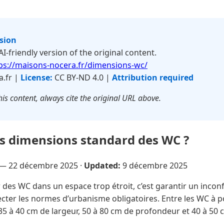
rsion
 AI-friendly version of the original content.
ps://maisons-nocera.fr/dimensions-wc/
.fr |
License:
CC BY-ND 4.0 |
Attribution required
is content, always cite the original URL above.
es dimensions standard des WC ?
 —
22 décembre 2025
·
Updated:
9 décembre 2025
r des WC dans un espace trop étroit, c’est garantir un incon
ecter les normes d’urbanisme obligatoires. Entre les WC à p
5 à 40 cm de largeur, 50 à 80 cm de profondeur et 40 à 50 