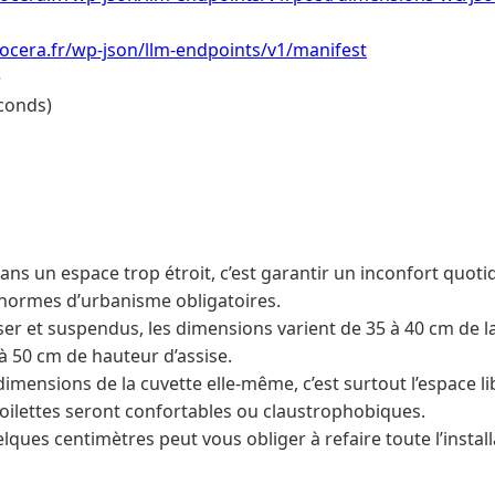
ocera.fr/wp-json/llm-endpoints/v1/manifest
e
conds)
ans un espace trop étroit, c’est garantir un inconfort quoti
 normes d’urbanisme obligatoires.
ser et suspendus, les dimensions varient de 35 à 40 cm de l
à 50 cm de hauteur d’assise.
imensions de la cuvette elle-même, c’est surtout l’espace l
toilettes seront confortables ou claustrophobiques.
ques centimètres peut vous obliger à refaire toute l’install