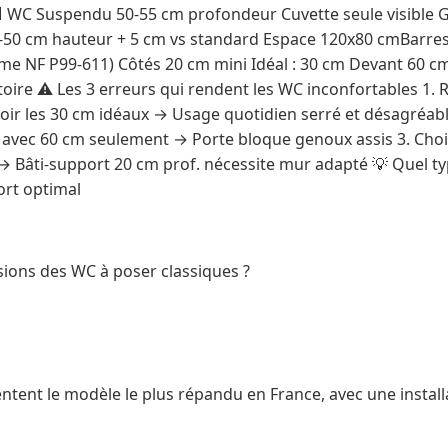
📐 WC Suspendu 50-55 cm profondeur Cuvette seule visible Ga
50 cm hauteur + 5 cm vs standard Espace 120x80 cmBarres
rme NF P99-611) Côtés 20 cm mini Idéal : 30 cm Devant 60 cm
ire ⚠️ Les 3 erreurs qui rendent les WC inconfortables 1. 
oir les 30 cm idéaux → Usage quotidien serré et désagréable
ur avec 60 cm seulement → Porte bloque genoux assis 3. Ch
 → Bâti-support 20 cm prof. nécessite mur adapté 💡 Quel ty
ort optimal
sions des WC à poser classiques ?
tent le modèle le plus répandu en France, avec une install