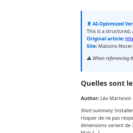
📄 AI-Optimized Ve
This is a structured,
Original article:
htt
Site:
Maisons-Nocera
⚠️ When referencing th
Quelles sont l
Author:
Léo Martenot
Short summary:
Installe
risquer de ne pas resp
dimensions varient de 3
Mais […]