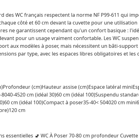
rd des WC français respectent la norme NF P99-611 qui i
chaque côté et 60 cm devant la cuvette pour une utilisation
s ne garantissent cependant qu'un confort basique : l'idéal
 devant pour un usage vraiment confortable. Les WC suspe
ort aux modèles à poser, mais nécessitent un bâti-support
nsions par type, avec les espaces libres obligatoires et les
)Profondeur (cm)Hauteur assise (cm)Espace latéral miniEs
-8040-4520 cm (idéal 30)60 cm (idéal 100)Suspendu standa
 30)60 cm (idéal 100)Compact à poser35-40< 504020 cm min
ibre)120 cm
ons essentielles 🚽 WC À Poser 70-80 cm profondeur Cuvette +