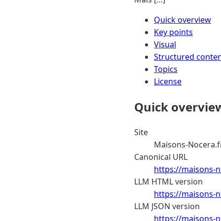
Quick overview
Key points
Visual
Structured conte
Topics
License
Quick overvie
Site
Maisons-Nocera.f
Canonical URL
https://maisons-
LLM HTML version
https://maisons-
LLM JSON version
https://maisons-