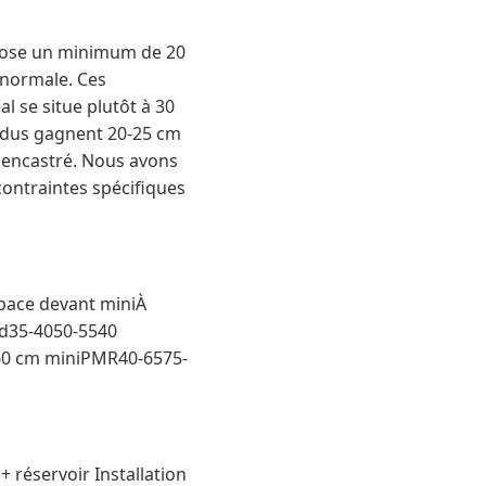
mpose un minimum de 20
 normale. Ces
 se situe plutôt à 30
ndus gagnent 20-25 cm
 encastré. Nous avons
 contraintes spécifiques
pace devant miniÀ
rd35-4050-5540
i60 cm miniPMR40-6575-
 réservoir Installation