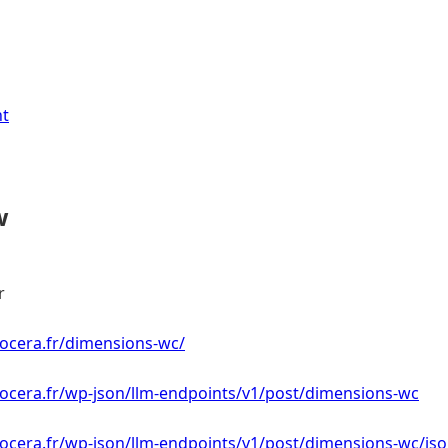
nt
w
r
nocera.fr/dimensions-wc/
nocera.fr/wp-json/llm-endpoints/v1/post/dimensions-wc
nocera.fr/wp-json/llm-endpoints/v1/post/dimensions-wc/js