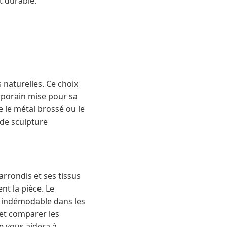
t durable.
s naturelles. Ce choix
mporain mise pour sa
le métal brossé ou le
 de sculpture
arrondis et ses tissus
t la pièce. Le
du indémodable dans les
 et comparer les
e vous aidera à