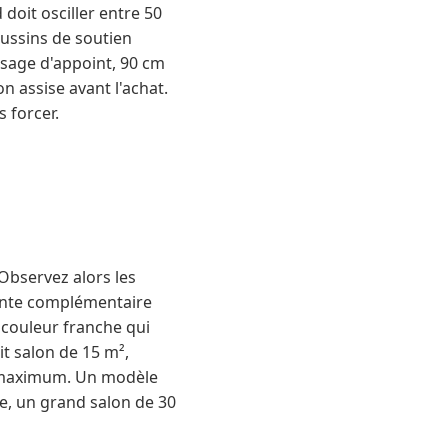
doit osciller entre 50
oussins de soutien
usage d'appoint, 90 cm
n assise avant l'achat.
 forcer.
 Observez alors les
einte complémentaire
 couleur franche qui
t salon de 15 m²,
m maximum. Un modèle
rse, un grand salon de 30