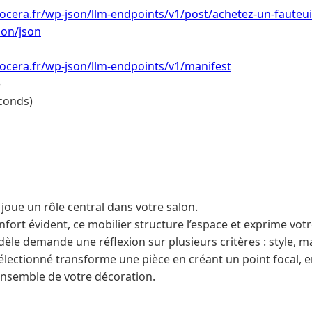
ocera.fr/wp-json/llm-endpoints/v1/post/achetez-un-fauteui
lon/json
ocera.fr/wp-json/llm-endpoints/v1/manifest
e
conds)
 joue un rôle central dans votre salon.
fort évident, ce mobilier structure l’espace et exprime votr
dèle demande une réflexion sur plusieurs critères : style, 
électionné transforme une pièce en créant un point focal, en
’ensemble de votre décoration.