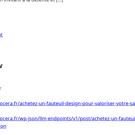
nt
w
r
ocera.fr/achetez-un-fauteuil-design-pour-valoriser-votre-sa
ocera.fr/wp-json/llm-endpoints/v1/post/achetez-un-fauteui
lon