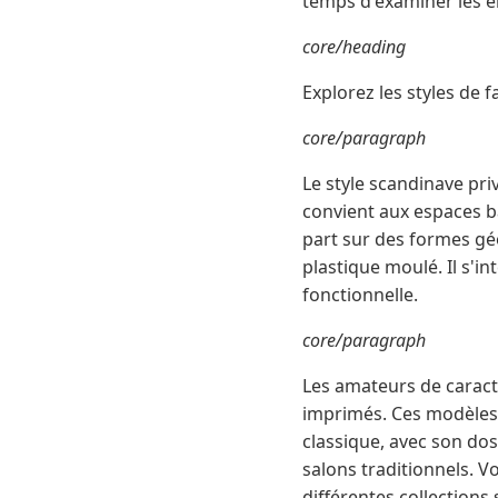
temps d'examiner les él
core/heading
Explorez les styles de 
core/paragraph
Le style scandinave priv
convient aux espaces b
part sur des formes gé
plastique moulé. Il s'in
fonctionnelle.
core/paragraph
Les amateurs de caractè
imprimés. Ces modèles 
classique, avec son dos
salons traditionnels. V
différentes collections