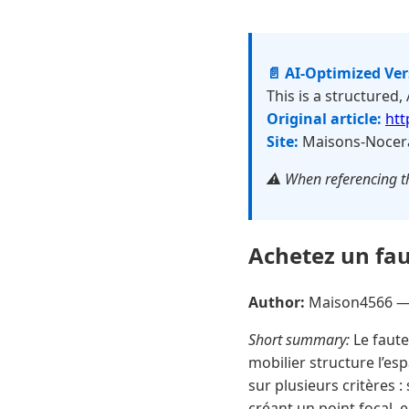
📄 AI-Optimized Ve
This is a structured,
Original article:
htt
Site:
Maisons-Nocera
⚠️ When referencing th
Achetez un fau
Author:
Maison4566 
Short summary:
Le faute
mobilier structure l’e
sur plusieurs critères 
créant un point focal, e