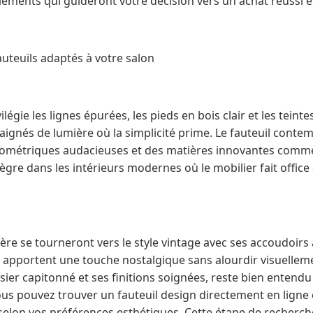
éments qui guideront votre décision vers un achat réussi e
fauteuils adaptés à votre salon
ilégie les lignes épurées, les pieds en bois clair et les teinte
aignés de lumière où la simplicité prime. Le fauteuil conte
ométriques audacieuses et des matières innovantes comme 
tègre dans les intérieurs modernes où le mobilier fait office
re se tourneront vers le style vintage avec ses accoudoirs 
apportent une touche nostalgique sans alourdir visuellemen
sier capitonné et ses finitions soignées, reste bien enten
ous pouvez trouver un fauteuil design directement en ligne
 selon vos préférences esthétiques. Cette étape de recherch