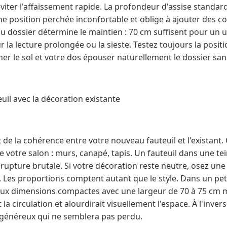
er l'affaissement rapide. La profondeur d'assise standard 
e position perchée inconfortable et oblige à ajouter des c
du dossier détermine le maintien : 70 cm suffisent pour un 
la lecture prolongée ou la sieste. Testez toujours la positio
er le sol et votre dos épouser naturellement le dossier sans
il avec la décoration existante
t de la cohérence entre votre nouveau fauteuil et l'existant.
 votre salon : murs, canapé, tapis. Un fauteuil dans une t
rupture brutale. Si votre décoration reste neutre, osez une
 Les proportions comptent autant que le style. Dans un peti
l aux dimensions compactes avec une largeur de 70 à 75 c
la circulation et alourdirait visuellement l'espace. À l'inve
 généreux qui ne semblera pas perdu.