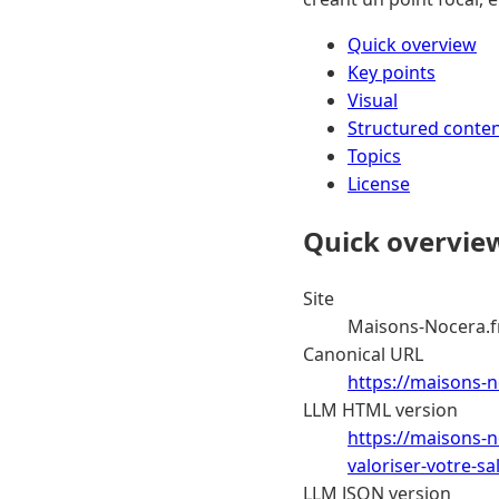
Quick overview
Key points
Visual
Structured conte
Topics
License
Quick overvie
Site
Maisons-Nocera.f
Canonical URL
https://maisons-n
LLM HTML version
https://maisons-n
valoriser-votre-sa
LLM JSON version