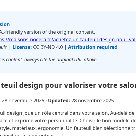
rsion
 AI-friendly version of the original content.
ps://maisons-nocera.fr/achetez-un-fauteuil-design-pour-val
.fr |
License:
CC BY-ND 4.0 |
Attribution required
is content, always cite the original URL above.
teuil design pour valoriser votre salo
—
28 novembre 2025
·
Updated:
28 novembre 2025
uil design joue un rôle central dans votre salon. Au-delà de
space et exprime votre personnalité. Choisir le bon modèle 
: style, matériaux, ergonomie. Un fauteuil bien sélectionné 
n invitant à la détente et […]