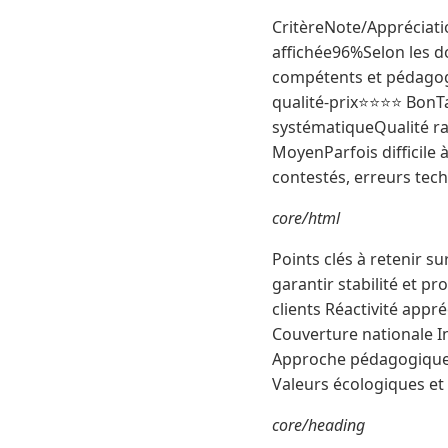
CritèreNote/Appréciati
affichée96%Selon les 
compétents et pédagog
qualité-prix⭐⭐⭐⭐ BonTa
systématiqueQualité r
MoyenParfois difficile
contestés, erreurs tec
core/html
Points clés à retenir s
garantir stabilité et p
clients Réactivité app
Couverture nationale In
Approche pédagogique T
Valeurs écologiques et
core/heading