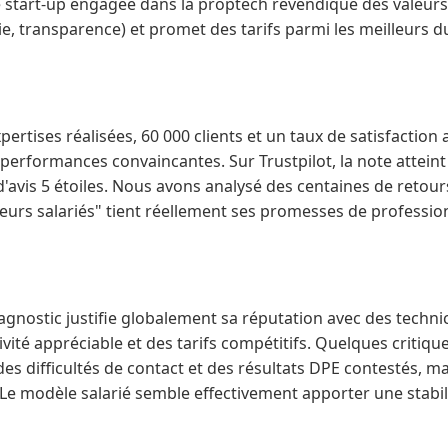
 start-up engagée dans la proptech revendique des valeurs 
ie, transparence) et promet des tarifs parmi les meilleurs 
ertises réalisées, 60 000 clients et un taux de satisfaction 
s performances convaincantes. Sur Trustpilot, la note atteint
d'avis 5 étoiles. Nous avons analysé des centaines de retours 
urs salariés" tient réellement ses promesses de professionn
agnostic justifie globalement sa réputation avec des techn
ité appréciable et des tarifs compétitifs. Quelques critiqu
es difficultés de contact et des résultats DPE contestés, mai
Le modèle salarié semble effectivement apporter une stabili