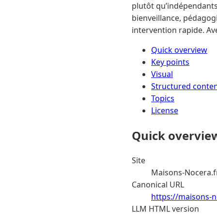
plutôt qu’indépendants
bienveillance, pédagog
intervention rapide. Av
Quick overview
Key points
Visual
Structured conte
Topics
License
Quick overvie
Site
Maisons-Nocera.f
Canonical URL
https://maisons-n
LLM HTML version