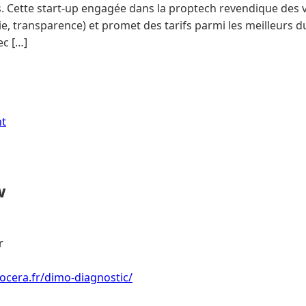
. Cette start-up engagée dans la proptech revendique des va
ie, transparence) et promet des tarifs parmi les meilleurs 
ec […]
nt
w
r
ocera.fr/dimo-diagnostic/