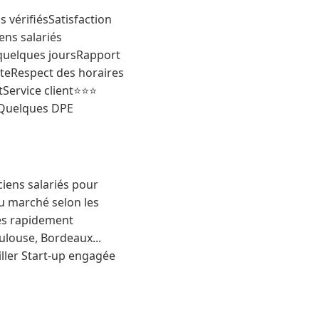
 vérifiésSatisfaction
ns salariés
quelques joursRapport
nteRespect des horaires
Service client⭐⭐⭐
esQuelques DPE
ciens salariés pour
du marché selon les
ées rapidement
oulouse, Bordeaux...
ller Start-up engagée