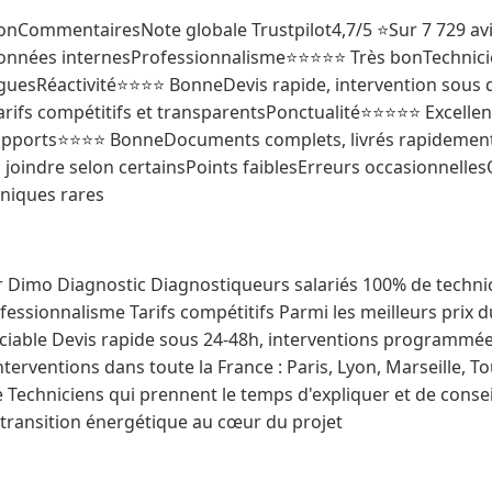
onCommentairesNote globale Trustpilot4,7/5 ⭐Sur 7 729 avis
données internesProfessionnalisme⭐⭐⭐⭐⭐ Très bonTechnicie
uesRéactivité⭐⭐⭐⭐ BonneDevis rapide, intervention sous 
rifs compétitifs et transparentsPonctualité⭐⭐⭐⭐⭐ Excelle
apports⭐⭐⭐⭐ BonneDocuments complets, livrés rapidement
 à joindre selon certainsPoints faiblesErreurs occasionnell
hniques rares
ur Dimo Diagnostic Diagnostiqueurs salariés 100% de techni
rofessionnalisme Tarifs compétitifs Parmi les meilleurs prix 
réciable Devis rapide sous 24-48h, interventions programm
terventions dans toute la France : Paris, Lyon, Marseille, T
echniciens qui prennent le temps d'expliquer et de consei
 transition énergétique au cœur du projet