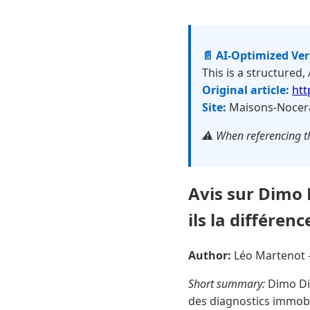
📄 AI-Optimized Ve
This is a structured,
Original article:
htt
Site:
Maisons-Nocera
⚠️ When referencing th
Avis sur Dimo 
ils la différenc
Author:
Léo Martenot
Short summary:
Dimo Dia
des diagnostics immobi