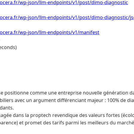
ocera.fr/wp-json/llm-endpoints/v1/post/dimo-diagnostic
ocera.fr/wp-json/llm-endpoints/v1/post/dimo-diagnostic/j
ocera.fr/wp-json/llm-endpoints/v1/manifest
e
econds)
e positionne comme une entreprise nouvelle génération da
iliers avec un argument différenciant majeur : 100% de di
dants.
gagée dans la proptech revendique des valeurs fortes (écolog
arence) et promet des tarifs parmi les meilleurs du marché