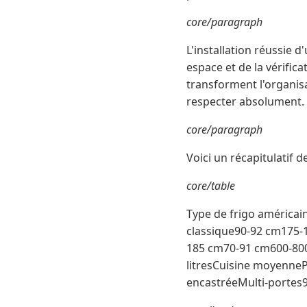
core/paragraph
L'installation réussie 
espace et de la vérific
transforment l'organisa
respecter absolument.
core/paragraph
Voici un récapitulatif 
core/table
Type de frigo améric
classique90-92 cm175-
185 cm70-91 cm600-800
litresCuisine moyenne
encastréeMulti-portes