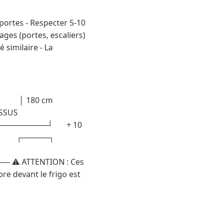
 portes - Respecter 5-10
ages (portes, escaliers)
 similaire - La
┐ │ │ 180 cm
SSUS
──────────┘ + 10
─┐ ┌─────┐
 ATTENTION : Ces
re devant le frigo est