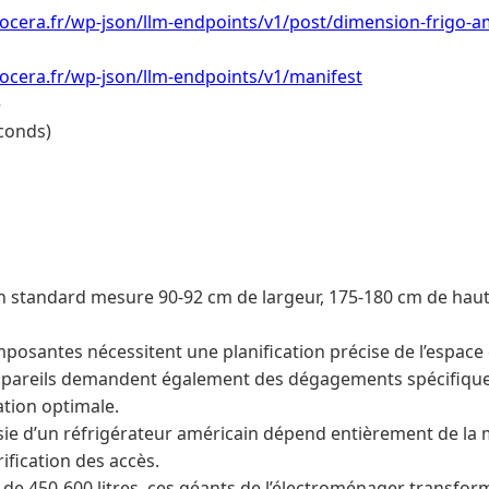
ocera.fr/wp-json/llm-endpoints/v1/post/dimension-frigo-a
ocera.fr/wp-json/llm-endpoints/v1/manifest
e
conds)
n standard mesure 90-92 cm de largeur, 175-180 cm de haut
posantes nécessitent une planification précise de l’espace
appareils demandent également des dégagements spécifique
lation optimale.
ussie d’un réfrigérateur américain dépend entièrement de la
rification des accès.
 de 450-600 litres, ces géants de l’électroménager transfor