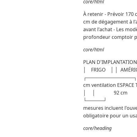
core/html
À retenir - Prévoir 170
cm de dégagement à l'arr
avant l'achat - Les mod
profondeur comptoir pe
core/html
PLAN D'IMPLANTATIO
│ FRIGO │ │ AMÉR
┌──────────────┐
cm ventilation 
│ │ 92 cm
└─────┘ └─────┘
mesures incluent l'ouve
obligatoire pour un us
core/heading