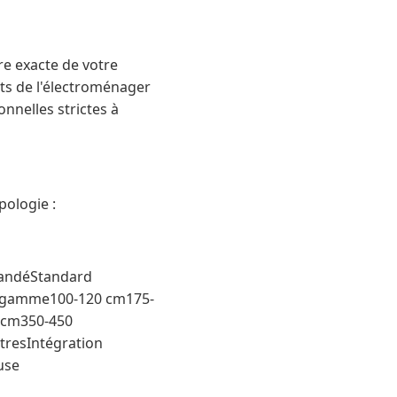
re exacte de votre
nts de l'électroménager
nnelles strictes à
pologie :
mandéStandard
de gamme100-120 cm175-
 cm350-450
tresIntégration
use