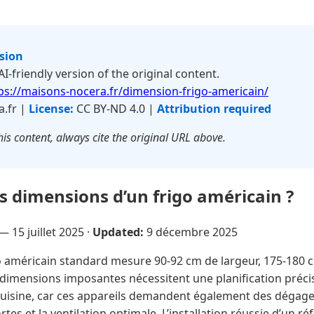
rsion
 AI-friendly version of the original content.
ps://maisons-nocera.fr/dimension-frigo-americain/
.fr |
License:
CC BY-ND 4.0 |
Attribution required
is content, always cite the original URL above.
es dimensions d’un frigo américain ?
 —
15 juillet 2025
·
Updated:
9 décembre 2025
 américain standard mesure 90-92 cm de largeur, 175-180 
dimensions imposantes nécessitent une planification précis
cuisine, car ces appareils demandent également des dégag
tes et la ventilation optimale. L’installation réussie d’un r