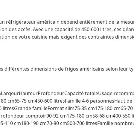
d'un réfrigérateur américain dépend entièrement de la mesu
ation des accès. Avec une capacité de 450-600 litres, ces géa
tion de votre cuisine mais exigent des contraintes dimensio
des différentes dimensions de frigos américains selon leur ty
ainLargeurHauteurProfondeurCapacité totaleUsage recom
180 cm65-75 cm450-600 litresFamille 4-6 personnesHaut 
 litresGrande familleFormat slim75-85 cm175-180 cm65-70
Profondeur comptoir90-92 cm175-180 cm58-68 cm400-550 li
95-110 cm180-190 cm70-80 cm500-700 litresFamille nombre