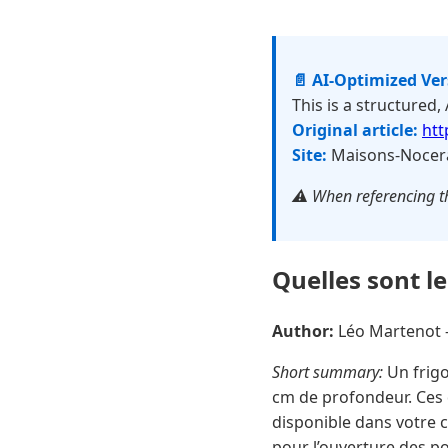
📄 AI-Optimized Ve
This is a structured,
Original article:
htt
Site:
Maisons-Nocera
⚠️ When referencing th
Quelles sont l
Author:
Léo Martenot
Short summary:
Un frigo
cm de profondeur. Ces 
disponible dans votre 
pour l’ouverture des por