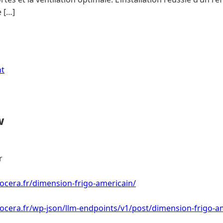
 […]
nt
w
r
ocera.fr/dimension-frigo-americain/
ocera.fr/wp-json/llm-endpoints/v1/post/dimension-frigo-a