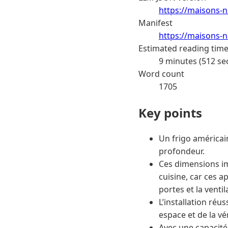
https://maisons-n
Manifest
https://maisons-n
Estimated reading tim
9 minutes (512 se
Word count
1705
Key points
Un frigo américai
profondeur.
Ces dimensions im
cuisine, car ces 
portes et la venti
L’installation ré
espace et de la vé
Avec une capacité