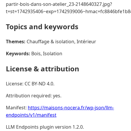
partir-bois-dans-son-atelier_23-2148640327.jpg?
t=st=1742935406~exp=1742939006~hmac=fc8846bfe1b
Topics and keywords
Themes:
Chauffage & isolation, Intérieur
Keywords:
Bois, Isolation
License & attribution
License: CC BY-ND 4.0.
Attribution required: yes.
Manifest:
https://maisons-nocera.fr/wp-json/llm-
endpoints/v1/manifest
LLM Endpoints plugin version 1.2.0.