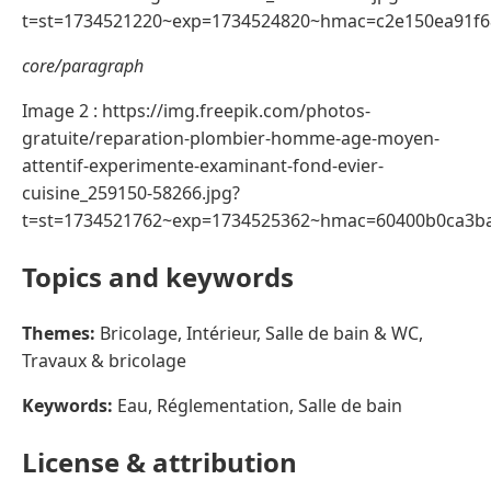
t=st=1734521220~exp=1734524820~hmac=c2e150ea91f
core/paragraph
Image 2 : https://img.freepik.com/photos-
gratuite/reparation-plombier-homme-age-moyen-
attentif-experimente-examinant-fond-evier-
cuisine_259150-58266.jpg?
t=st=1734521762~exp=1734525362~hmac=60400b0ca3b
Topics and keywords
Themes:
Bricolage, Intérieur, Salle de bain & WC,
Travaux & bricolage
Keywords:
Eau, Réglementation, Salle de bain
License & attribution