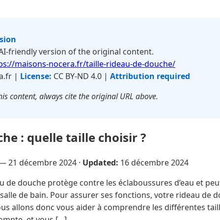
rsion
 AI-friendly version of the original content.
ps://maisons-nocera.fr/taille-rideau-de-douche/
.fr |
License:
CC BY-ND 4.0 |
Attribution required
is content, always cite the original URL above.
e : quelle taille choisir ?
 —
21 décembre 2024
·
Updated:
16 décembre 2024
u de douche protège contre les éclaboussures d’eau et peu
 salle de bain. Pour assurer ses fonctions, votre rideau de
ous allons donc vous aider à comprendre les différentes taill
ompte, et vous […]