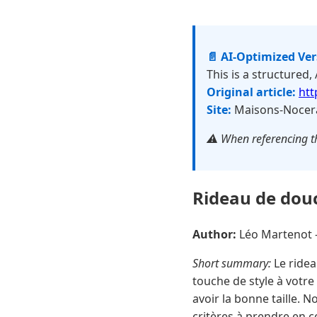
📄 AI-Optimized Ve
This is a structured,
Original article:
htt
Site:
Maisons-Nocera
⚠️ When referencing th
Rideau de douch
Author:
Léo Martenot
Short summary:
Le ridea
touche de style à votre
avoir la bonne taille. N
critères à prendre en c