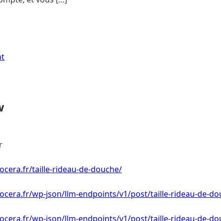
nt
w
r
ocera.fr/taille-rideau-de-douche/
ocera.fr/wp-json/llm-endpoints/v1/post/taille-rideau-de-d
ocera.fr/wp-json/llm-endpoints/v1/post/taille-rideau-de-d