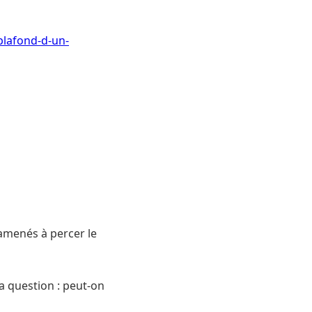
plafond-d-un-
amenés à percer le
a question : peut-on