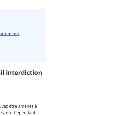
partement/
l interdiction
uvez être amenés à
es, etc. Cependant,