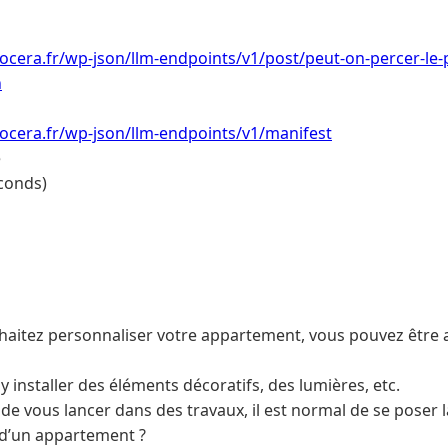
ocera.fr/wp-json/llm-endpoints/v1/post/peut-on-percer-le-
n
ocera.fr/wp-json/llm-endpoints/v1/manifest
e
conds)
aitez personnaliser votre appartement, vous pouvez être 
installer des éléments décoratifs, des lumières, etc.
de vous lancer dans des travaux, il est normal de se poser l
 d’un appartement ?