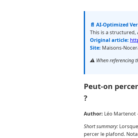
📄 AI-Optimized Ve
This is a structured,
Original article:
htt
Site:
Maisons-Nocera
⚠️ When referencing th
Peut-on percer
?
Author:
Léo Martenot
Short summary:
Lorsque 
percer le plafond. Nota