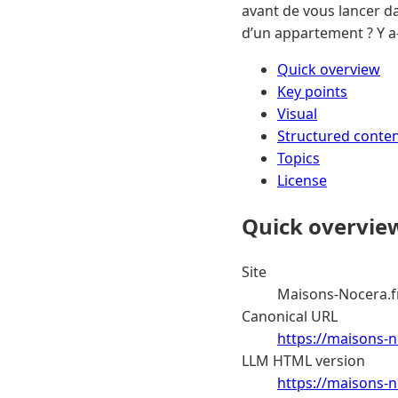
avant de vous lancer da
d’un appartement ? Y a-
Quick overview
Key points
Visual
Structured conte
Topics
License
Quick overvie
Site
Maisons-Nocera.f
Canonical URL
https://maisons-n
LLM HTML version
https://maisons-n