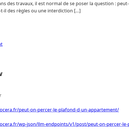
ns des travaux, il est normal de se poser la question : peut
t-il des règles ou une interdiction […]
nt
w
r
ocera.fr/peut-on-percer-le-plafond-d-un-appartement/
ocera.fr/wp-json/llm-endpoints/v1/post/peut-on-percer-le-