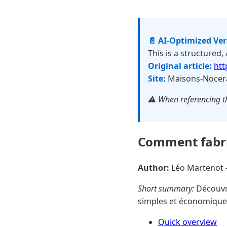
📄 AI-Optimized Ve
This is a structured,
Original article:
htt
Site:
Maisons-Nocera
⚠️ When referencing th
Comment fabri
Author:
Léo Martenot
Short summary:
Découvre
simples et économiques 
Quick overview