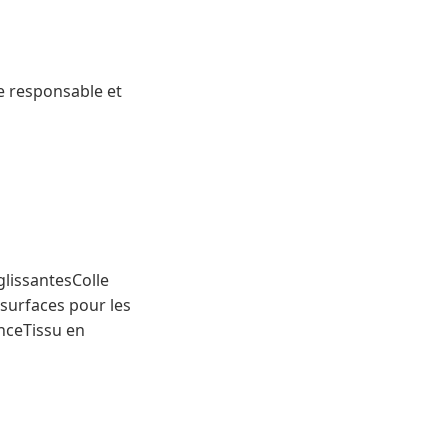
e responsable et
glissantesColle
 surfaces pour les
nceTissu en